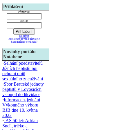
Přihlášení
Přezdívka:
Heslo:
Odhlásit
Registrace nového uživatele
Zapomněl(a) jste heslo?
Novinky portálu
Notabene
·
Selhání pøedstavitelù
Jižních baptistù pøi
ochranì obìtí
sexuálního zneužívání
·
Sbor Bratrské jednoty
baptistù v Lovosicích
vstoupil do likvidace
·
Informace z jednání
Výkonného výboru
BJB dne 10. kvìtna
2022
·
JAS 50 let: Adrian
Snell, trièko a