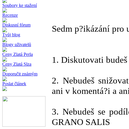
Soubory ke stažení
Recenze
Diskusní fórum
Sedm p?ikázání pro u
Tvůj blog
Blogy uživatelů
Ceny Zlatá Perla
1. Diskutovati budeš
Ceny Zlatá Slza
Doporučit známým
2. Nebudeš snižova
Poslat článek
ani v komentá?i a an
3. Nebudeš se podí
GRANO SALIS