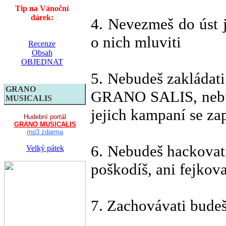
Tip na Vánoční
dárek:
4. Nevezmeš do úst 
o nich mluviti
Recenze
Obsah
OBJEDNAT
5. Nebudeš zakládati
GRANO
GRANO SALIS, nebude
MUSICALIS
jejich kampaní se za
Hudební portál
GRANO MUSICALIS
mp3 zdarma
6. Nebudeš hackovat
Velký pátek
poškodíš, ani fejkova
7. Zachovávati budeš