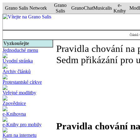
Grano
e-
Grano Salis Network
GranoChat
Musicalis
Modl
Salis
Knihy
Článků <
Vyzkoušejte
Pravidla chování n
Jednoduché menu
Sedm přikázání pro u
Úvodní stránka
Archiv článků
Protestantské církve
Veřejné modlitby
Zpovědnice
e-Knihovna
Pravidla chování 
e-Knihy pro mobily
Kam na internetu