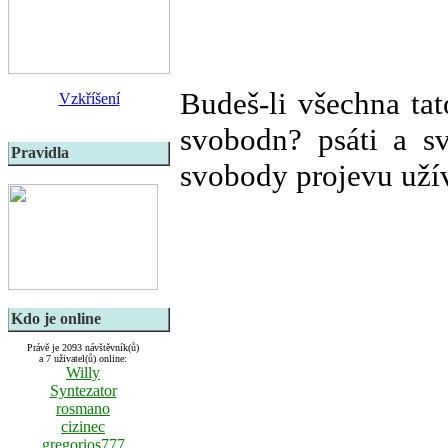
Budeš-li všechna ta
Vzkříšení
svobodn? psáti a s
Pravidla
svobody projevu užív
Kdo je online
Právě je 2093 návštěvník(ů)
a 7 uživatel(ů) online:
Willy
Syntezator
rosmano
cizinec
gregorios777