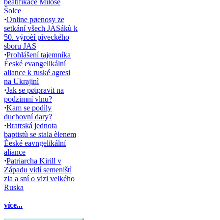
beatifikace Miloše
Šolce
·
Online pøenosy ze
setkání všech JASákù k
50. výroèí pìveckého
sboru JAS
·
Prohlášení tajemníka
Èeské evangelikální
aliance k ruské agresi
na Ukrajinì
·
Jak se pøipravit na
podzimní vlnu?
·
Kam se podìly
duchovní dary?
·
Bratrská jednota
baptistù se stala èlenem
Èeské eavngelikální
aliance
·
Patriarcha Kirill v
Západu vidí semeništì
zla a sní o vizi velkého
Ruska
více...